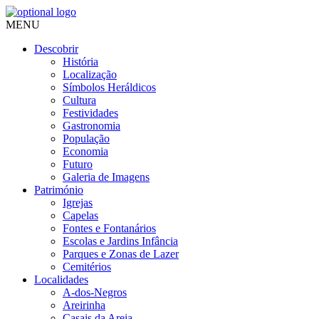
MENU
Descobrir
História
Localização
Símbolos Heráldicos
Cultura
Festividades
Gastronomia
População
Economia
Futuro
Galeria de Imagens
Património
Igrejas
Capelas
Fontes e Fontanários
Escolas e Jardins Infância
Parques e Zonas de Lazer
Cemitérios
Localidades
A-dos-Negros
Areirinha
Casais da Areia