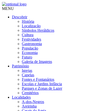
MENU
Descobrir
História
Localização
Símbolos Heráldicos
Cultura
Festividades
Gastronomia
População
Economia
Futuro
Galeria de Imagens
Património
Igrejas
Capelas
Fontes e Fontanários
Escolas e Jardins Infância
Parques e Zonas de Lazer
Cemitérios
Localidades
A-dos-Negros
Areirinha
Casais da Areia