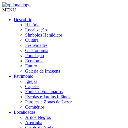
MENU
Descobrir
História
Localização
Símbolos Heráldicos
Cultura
Festividades
Gastronomia
População
Economia
Futuro
Galeria de Imagens
Património
Igrejas
Capelas
Fontes e Fontanários
Escolas e Jardins Infância
Parques e Zonas de Lazer
Cemitérios
Localidades
A-dos-Negros
Areirinha
Casais da Areia