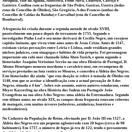
Mesquita, Vale da Agulha, Asseiceira, Fonte Nova, Loureiro, Carriço e
Gaiteiro. Confina com as freguesias de São Pedro, Gaeiras, Usseira (todas
estas do Concelho de Óbidos), São Gregório, A-dos-Francos (ambas do
Concelho de Caldas da Rainha) e Carvalhal (esta do Concelho do
Bombarral).
A freguesia foi criada durante a segunda metade do século XVIII,
possivelmente um pouco depois do terramoto de 1755. Segundo o
investigador Pinho Leal o seu nome derivará de Cecílio Negro, um corajoso
capitão lusitano, que viveu vinte anos antes de Jesus Cristo. Antes de 1147,
existiam várias povoações entre Leiria e Lisboa, onde residiam grandes
núcleos judaicos, com sinagogas e hábitos de vida própria. Foi personagem
importante um rabi-mor chamado Iáhia Aben-Yasich, e quem segundo o
historiador Joaquim Veríssimo Serrão na sua obra História de Portugal, D.
Afonso Henriques nomeou mordomo e cavaleiro-mor, em recompensa de
serviços prestados na luta contra os Mouros, e concedeu a Aldeia dos Negros.
Este historiador diz ainda "que esta doação se refere à tomada de Óbidos em
1148, tem que se aceitar a identificação com a actual povoação de A dos
Negros, situada a 4 km". Sobre este assunto, outros autores estudaram, como
Meyer Kayserling na obra História dos Judeus em Portugale João
Evangelista na sua obra A dos Negros: uma aldeia da Estremadura. Segundo
este último autor, no século XIX, os campos desta freguesia estavam cobertos
de matagais, com muitas árvores (sobreiros, azinheiras, loureiros e
medronheiros).
No Cadastro da População do Reino, efectuado por D. João III em 1527, a
Aldeia dos Negros era um pequeno aglomerado com 20 fogos (cerca de 90
habitantes). Em 1757, o número de fogos já era de 122, tendo o povoamento