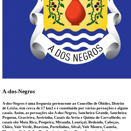
A-dos-Negros
A-dos-Negros é uma freguesia pertencente ao Concelho de Óbidos, Distrito
de Leiria, tem cerca de 17 km2 e é constituída por várias povoações e alguns
casais. Assim, as povoações são A-dos-Negros, Sancheira Grande, Sancheira
Pequena, Gracieira, Areirinha, Casais da Areia e Quinta do Carvalhedo; os
casais são Mata Rica, Poupeira, Miranda, Louriçal, Redondo, Cabeças,
Chães, Vale Verde, Boavista, Portelinhas, Silval, Vale Mouro, Cautela,