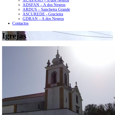
ACAPANO – A dos Negros
ADSFAN – A dos Negros
ARDUS – Sancheira Grande
ASCUREDE - Gracieira
GDRAN – A dos Negros
Contactos
Igrejas