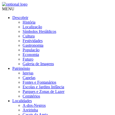
MENU
Descobrir
História
Localização
Símbolos Heráldicos
Cultura
Festividades
Gastronomia
População
Economia
Futuro
Galeria de Imagens
Património
Igrejas
Capelas
Fontes e Fontanários
Escolas e Jardins Infância
Parques e Zonas de Lazer
Cemitérios
Localidades
A-dos-Negros
Areirinha
Casais da Areia